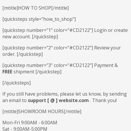
[mtitle]HOW TO SHOP[/mtitle]
[quicksteps style="how_to_shop"]
[quickstep number="1" color="#CD2122"] Login or create
new account. [/quickstep]
[quickstep number="2" color="#CD2122"] Review your
order. [/quickstep]
[quickstep number="3" color="#CD2122"] Payment &
FREE
shipment [/quickstep]
[/quicksteps]
If you still have problems, please let us know, by sending
an email to
support [ @ ] website.com
. Thank you!
[mtitle]SHOWROOM HOURS[/mtitle]
Mon-Fri 9:00AM - 6:00AM
Sat - 9:00AM-5:00PM